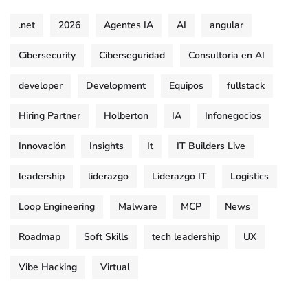
.net
2026
Agentes IA
AI
angular
Cibersecurity
Ciberseguridad
Consultoria en AI
developer
Development
Equipos
fullstack
Hiring Partner
Holberton
IA
Infonegocios
Innovación
Insights
It
IT Builders Live
leadership
liderazgo
Liderazgo IT
Logistics
Loop Engineering
Malware
MCP
News
Roadmap
Soft Skills
tech leadership
UX
Vibe Hacking
Virtual